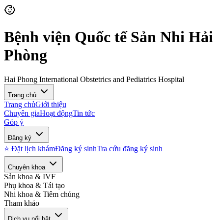
Bệnh viện Quốc tế Sản Nhi Hải
Phòng
Hai Phong International Obstetrics and Pediatrics Hospital
Trang chủ
Trang chủ
Giới thiệu
Chuyên gia
Hoạt động
Tin tức
Góp ý
Đăng ký
⭐ Đặt lịch khám
Đăng ký sinh
Tra cứu đăng ký sinh
Chuyên khoa
Sản khoa & IVF
Phụ khoa & Tái tạo
Nhi khoa & Tiêm chủng
Tham khảo
Dịch vụ nổi bật