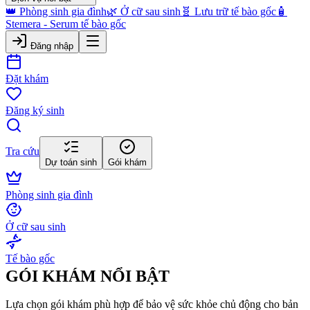
👑 Phòng sinh gia đình
🌿 Ở cữ sau sinh
🧬 Lưu trữ tế bào gốc
🧴
Stemera - Serum tế bào gốc
Đăng nhập
Đặt khám
Đăng ký sinh
Tra cứu
Dự toán sinh
Gói khám
Phòng sinh gia đình
Ở cữ sau sinh
Tế bào gốc
GÓI KHÁM NỔI BẬT
Lựa chọn gói khám phù hợp để bảo vệ sức khỏe chủ động cho bản