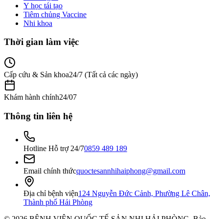
Y học tái tạo
Tiêm chủng Vaccine
Nhi khoa
Thời gian làm việc
Cấp cứu & Sản khoa
24/7 (Tất cả các ngày)
Khám hành chính
24/07
Thông tin liên hệ
Hotline Hỗ trợ 24/7
0859 489 189
Email chính thức
quoctesannhihaiphong@gmail.com
Địa chỉ bệnh viện
124 Nguyễn Đức Cảnh, Phường Lê Chân,
Thành phố Hải Phòng
©
2026
BỆNH VIỆN QUỐC TẾ SẢN NHI HẢI PHÒNG
. Bảo