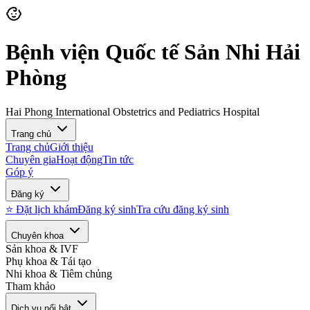
Bệnh viện Quốc tế Sản Nhi Hải
Phòng
Hai Phong International Obstetrics and Pediatrics Hospital
Trang chủ
Trang chủ
Giới thiệu
Chuyên gia
Hoạt động
Tin tức
Góp ý
Đăng ký
⭐ Đặt lịch khám
Đăng ký sinh
Tra cứu đăng ký sinh
Chuyên khoa
Sản khoa & IVF
Phụ khoa & Tái tạo
Nhi khoa & Tiêm chủng
Tham khảo
Dịch vụ nổi bật