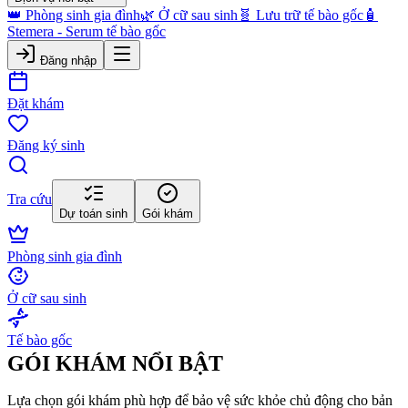
👑 Phòng sinh gia đình
🌿 Ở cữ sau sinh
🧬 Lưu trữ tế bào gốc
🧴
Stemera - Serum tế bào gốc
Đăng nhập
Đặt khám
Đăng ký sinh
Tra cứu
Dự toán sinh
Gói khám
Phòng sinh gia đình
Ở cữ sau sinh
Tế bào gốc
GÓI KHÁM NỔI BẬT
Lựa chọn gói khám phù hợp để bảo vệ sức khỏe chủ động cho bản