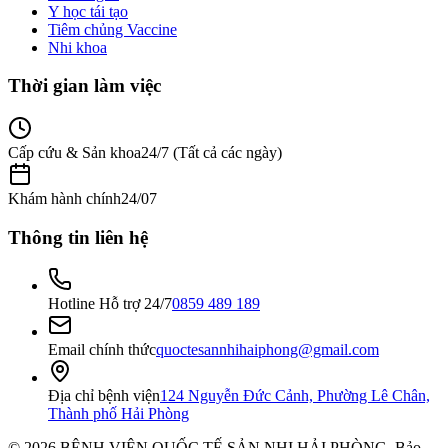
Y học tái tạo
Tiêm chủng Vaccine
Nhi khoa
Thời gian làm việc
Cấp cứu & Sản khoa
24/7 (Tất cả các ngày)
Khám hành chính
24/07
Thông tin liên hệ
Hotline Hỗ trợ 24/7
0859 489 189
Email chính thức
quoctesannhihaiphong@gmail.com
Địa chỉ bệnh viện
124 Nguyễn Đức Cảnh, Phường Lê Chân,
Thành phố Hải Phòng
©
2026
BỆNH VIỆN QUỐC TẾ SẢN NHI HẢI PHÒNG
. Bảo