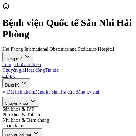
Bệnh viện Quốc tế Sản Nhi Hải
Phòng
Hai Phong International Obstetrics and Pediatrics Hospital
Trang chủ
Trang chủ
Giới thiệu
Chuyên gia
Hoạt động
Tin tức
Góp ý
Đăng ký
⭐ Đặt lịch khám
Đăng ký sinh
Tra cứu đăng ký sinh
Chuyên khoa
Sản khoa & IVF
Phụ khoa & Tái tạo
Nhi khoa & Tiêm chủng
Tham khảo
Dịch vụ nổi bật