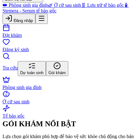
👑 Phòng sinh gia đình
🌿 Ở cữ sau sinh
🧬 Lưu trữ tế bào gốc
🧴
Stemera - Serum tế bào gốc
Đăng nhập
Đặt khám
Đăng ký sinh
Tra cứu
Dự toán sinh
Gói khám
Phòng sinh gia đình
Ở cữ sau sinh
Tế bào gốc
GÓI KHÁM NỔI BẬT
Lựa chọn gói khám phù hợp để bảo vệ sức khỏe chủ động cho bản