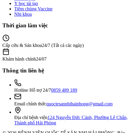
Y học tái tạo
Tiêm chủng Vaccine
Nhi khoa
Thời gian làm việc
Cấp cứu & Sản khoa
24/7 (Tất cả các ngày)
Khám hành chính
24/07
Thông tin liên hệ
Hotline Hỗ trợ 24/7
0859 489 189
Email chính thức
quoctesannhihaiphong@gmail.com
Địa chỉ bệnh viện
124 Nguyễn Đức Cảnh, Phường Lê Chân,
Thành phố Hải Phòng
©
2026
BỆNH VIỆN QUỐC TẾ SẢN NHI HẢI PHÒNG
. Bảo