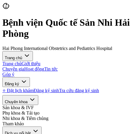
Bệnh viện Quốc tế Sản Nhi Hải
Phòng
Hai Phong International Obstetrics and Pediatrics Hospital
Trang chủ
Trang chủ
Giới thiệu
Chuyên gia
Hoạt động
Tin tức
Góp ý
Đăng ký
⭐ Đặt lịch khám
Đăng ký sinh
Tra cứu đăng ký sinh
Chuyên khoa
Sản khoa & IVF
Phụ khoa & Tái tạo
Nhi khoa & Tiêm chủng
Tham khảo
Dịch vụ nổi bật