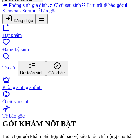
👑 Phòng sinh gia đình
🌿 Ở cữ sau sinh
🧬 Lưu trữ tế bào gốc
🧴
Stemera - Serum tế bào gốc
Đăng nhập
Đặt khám
Đăng ký sinh
Tra cứu
Dự toán sinh
Gói khám
Phòng sinh gia đình
Ở cữ sau sinh
Tế bào gốc
GÓI KHÁM NỔI BẬT
Lựa chọn gói khám phù hợp để bảo vệ sức khỏe chủ động cho bản