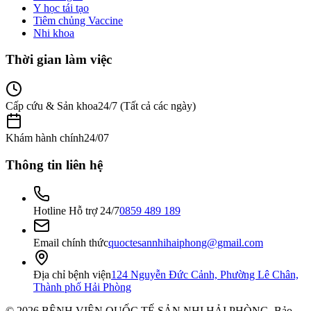
Y học tái tạo
Tiêm chủng Vaccine
Nhi khoa
Thời gian làm việc
Cấp cứu & Sản khoa
24/7 (Tất cả các ngày)
Khám hành chính
24/07
Thông tin liên hệ
Hotline Hỗ trợ 24/7
0859 489 189
Email chính thức
quoctesannhihaiphong@gmail.com
Địa chỉ bệnh viện
124 Nguyễn Đức Cảnh, Phường Lê Chân,
Thành phố Hải Phòng
©
2026
BỆNH VIỆN QUỐC TẾ SẢN NHI HẢI PHÒNG
. Bảo