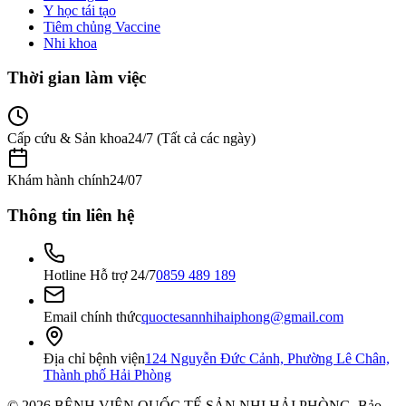
Y học tái tạo
Tiêm chủng Vaccine
Nhi khoa
Thời gian làm việc
Cấp cứu & Sản khoa
24/7 (Tất cả các ngày)
Khám hành chính
24/07
Thông tin liên hệ
Hotline Hỗ trợ 24/7
0859 489 189
Email chính thức
quoctesannhihaiphong@gmail.com
Địa chỉ bệnh viện
124 Nguyễn Đức Cảnh, Phường Lê Chân,
Thành phố Hải Phòng
©
2026
BỆNH VIỆN QUỐC TẾ SẢN NHI HẢI PHÒNG
. Bảo