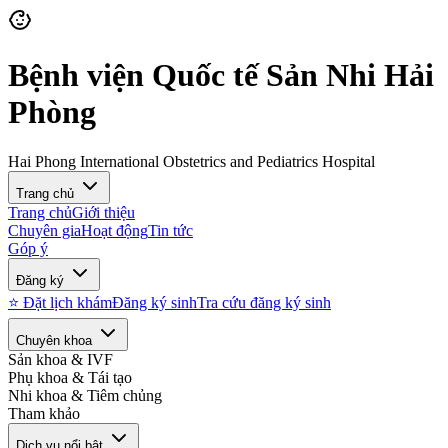
Bệnh viện Quốc tế Sản Nhi Hải
Phòng
Hai Phong International Obstetrics and Pediatrics Hospital
Trang chủ
Trang chủ
Giới thiệu
Chuyên gia
Hoạt động
Tin tức
Góp ý
Đăng ký
⭐ Đặt lịch khám
Đăng ký sinh
Tra cứu đăng ký sinh
Chuyên khoa
Sản khoa & IVF
Phụ khoa & Tái tạo
Nhi khoa & Tiêm chủng
Tham khảo
Dịch vụ nổi bật