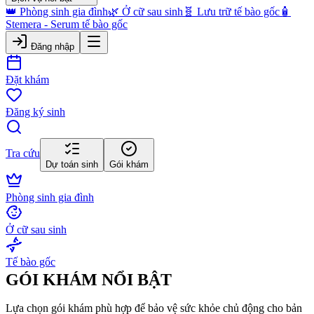
👑 Phòng sinh gia đình
🌿 Ở cữ sau sinh
🧬 Lưu trữ tế bào gốc
🧴
Stemera - Serum tế bào gốc
Đăng nhập
Đặt khám
Đăng ký sinh
Tra cứu
Dự toán sinh
Gói khám
Phòng sinh gia đình
Ở cữ sau sinh
Tế bào gốc
GÓI KHÁM NỔI BẬT
Lựa chọn gói khám phù hợp để bảo vệ sức khỏe chủ động cho bản