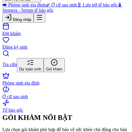
👑 Phòng sinh gia đình
🌿 Ở cữ sau sinh
🧬 Lưu trữ tế bào gốc
🧴
Stemera - Serum tế bào gốc
Đăng nhập
Đặt khám
Đăng ký sinh
Tra cứu
Dự toán sinh
Gói khám
Phòng sinh gia đình
Ở cữ sau sinh
Tế bào gốc
GÓI KHÁM NỔI BẬT
Lựa chọn gói khám phù hợp để bảo vệ sức khỏe chủ động cho bản