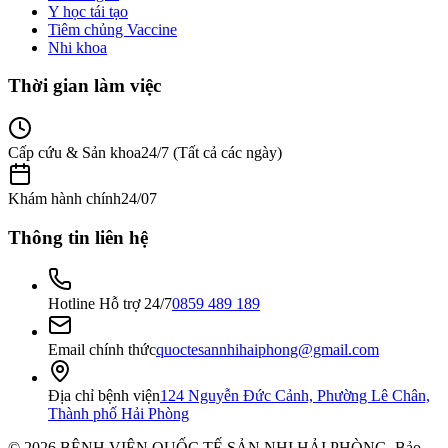
Y học tái tạo
Tiêm chủng Vaccine
Nhi khoa
Thời gian làm việc
Cấp cứu & Sản khoa
24/7 (Tất cả các ngày)
Khám hành chính
24/07
Thông tin liên hệ
Hotline Hỗ trợ 24/7
0859 489 189
Email chính thức
quoctesannhihaiphong@gmail.com
Địa chỉ bệnh viện
124 Nguyễn Đức Cảnh, Phường Lê Chân,
Thành phố Hải Phòng
©
2026
BỆNH VIỆN QUỐC TẾ SẢN NHI HẢI PHÒNG
. Bảo