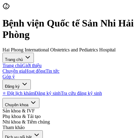
Bệnh viện Quốc tế Sản Nhi Hải
Phòng
Hai Phong International Obstetrics and Pediatrics Hospital
Trang chủ
Trang chủ
Giới thiệu
Chuyên gia
Hoạt động
Tin tức
Góp ý
Đăng ký
⭐ Đặt lịch khám
Đăng ký sinh
Tra cứu đăng ký sinh
Chuyên khoa
Sản khoa & IVF
Phụ khoa & Tái tạo
Nhi khoa & Tiêm chủng
Tham khảo
Dịch vụ nổi bật