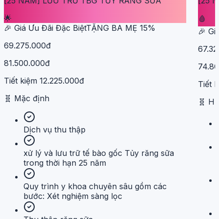
[25 NĂM] LƯU TRỮ TBG TỦY RĂNG SỮA
[25 
🌟
🩸
🎉 Giá Ưu Đãi Đặc Biệt
TẶNG BA MẸ
15
%
🎉 Gi
69.275.000đ
67.32
81.500.000đ
74.8
Tiết kiệm
12.225.000đ
Tiết 
🧬
Mặc định
🧬
H
Dịch vụ thu thập
xử lý và lưu trữ tế bào gốc Tủy răng sữa
trong thời hạn 25 năm
Quy trình y khoa chuyên sâu gồm các
bước: Xét nghiệm sàng lọc