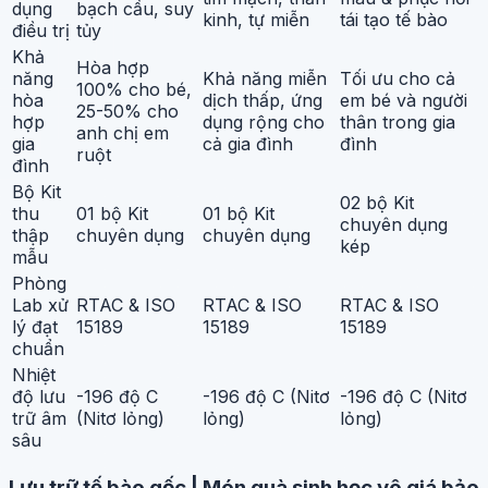
dụng
bạch cầu, suy
kinh, tự miễn
tái tạo tế bào
điều trị
tủy
Khả
Hòa hợp
năng
Khả năng miễn
Tối ưu cho cả
100% cho bé,
hòa
dịch thấp, ứng
em bé và người
25-50% cho
hợp
dụng rộng cho
thân trong gia
anh chị em
gia
cả gia đình
đình
ruột
đình
Bộ Kit
02 bộ Kit
thu
01 bộ Kit
01 bộ Kit
chuyên dụng
thập
chuyên dụng
chuyên dụng
kép
mẫu
Phòng
Lab xử
RTAC & ISO
RTAC & ISO
RTAC & ISO
lý đạt
15189
15189
15189
chuẩn
Nhiệt
độ lưu
-196 độ C
-196 độ C (Nitơ
-196 độ C (Nitơ
trữ âm
(Nitơ lỏng)
lỏng)
lỏng)
sâu
Lưu trữ tế bào gốc | Món quà sinh học vô giá bảo