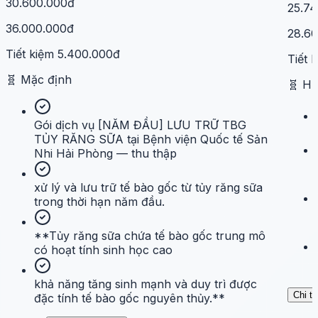
30.600.000đ
25.7
36.000.000đ
28.6
Tiết kiệm
5.400.000đ
Tiết 
🧬
Mặc định
🧬
H
Gói dịch vụ [NĂM ĐẦU] LƯU TRỮ TBG
TỦY RĂNG SỮA tại Bệnh viện Quốc tế Sản
Nhi Hải Phòng — thu thập
xử lý và lưu trữ tế bào gốc từ tủy răng sữa
trong thời hạn năm đầu.
**Tủy răng sữa chứa tế bào gốc trung mô
có hoạt tính sinh học cao
khả năng tăng sinh mạnh và duy trì được
Chi ti
đặc tính tế bào gốc nguyên thủy.**