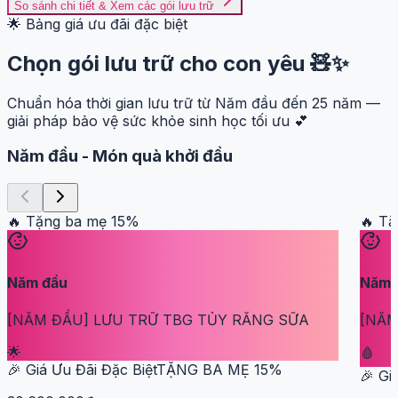
So sánh chi tiết & Xem các gói lưu trữ
🌟 Bảng giá ưu đãi đặc biệt
Chọn gói lưu trữ cho con yêu 🧸✨
Chuẩn hóa thời gian lưu trữ từ Năm đầu đến 25 năm —
giải pháp bảo vệ sức khỏe sinh học tối ưu 💕
Năm đầu
-
Món quà khởi đầu
🔥 Tặng ba mẹ
15
%
🔥 T
Năm đầu
Năm 
[NĂM ĐẦU] LƯU TRỮ TBG TỦY RĂNG SỮA
[NĂM
🌟
🩸
🎉 Giá Ưu Đãi Đặc Biệt
TẶNG BA MẸ
15
%
🎉 Gi