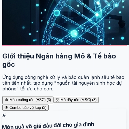
GIới thiệu Ngân hàng Mô & Tế bào
gốc
Ứng dụng công nghệ xử lý và bảo quản lạnh sâu tế bào
tiên tiến nhất, tạo dựng "nguồn tài nguyên sinh học dự
phòng" tối ưu cho con.
🩸 Máu cuống rốn (HSC)
(
3
)
🧬 Mô dây rốn (MSC)
(
3
)
🌟 Combo bảo vệ kép
(
3
)
🌟
Món quà vô giá đầu đời cho gia đình