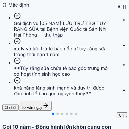
🧬
Mặc định
🧬
H
Gói dịch vụ [05 NĂM] LƯU TRỮ TBG TỦY
RĂNG SỮA tại Bệnh viện Quốc tế Sản Nhi
Hải Phòng — thu thập
xử lý và lưu trữ tế bào gốc từ tủy răng sữa
trong thời hạn 1 năm.
**Tủy răng sữa chứa tế bào gốc trung mô
có hoạt tính sinh học cao
khả năng tăng sinh mạnh và duy trì được
đặc tính tế bào gốc nguyên thủy.**
Chi tiết
Tư vấn ngay
Chi ti
Gói 10 năm
-
Đồng hành lớn khôn cùng con