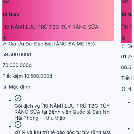
18
Năm
18
N
[18 NĂM] LƯU TRỮ TBG TỦY RĂNG SỮA
[18 
🌟
🩸
🎉 Giá Ưu Đãi Đặc Biệt
TẶNG BA MẸ
15
%
🎉 Gi
59.500.000đ
61.78
70.000.000đ
68.6
Tiết kiệm
10.500.000đ
Tiết 
🧬
Mặc định
🧬
H
Gói dịch vụ [18 NĂM] LƯU TRỮ TBG TỦY
RĂNG SỮA tại Bệnh viện Quốc tế Sản Nhi
Hải Phòng — thu thập
xử lý và lưu trữ tế bào gốc từ tủy răng sữa