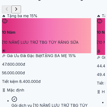
🔥 Tặng ba mẹ
15
%
🔥 T
10
Năm
10
N
[10 NĂM] LƯU TRỮ TBG TỦY RĂNG SỮA
[10 
🌟
🩸
🎉 Giá Ưu Đãi Đặc Biệt
TẶNG BA MẸ
15
%
🎉 Gi
47.600.000đ
44.4
56.000.000đ
49.4
Tiết kiệm
8.400.000đ
Tiết 
🧬
Mặc định
🧬
H
Gói dịch vụ [10 NĂM] LƯU TRỮ TBG TỦY