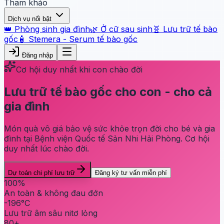
Tham khảo
Dịch vụ nổi bật
👑 Phòng sinh gia đình
🌿 Ở cữ sau sinh
🧬 Lưu trữ tế bào
gốc
🧴 Stemera - Serum tế bào gốc
Đăng nhập
Cơ hội duy nhất khi con chào đời
Lưu trữ tế bào gốc cho con - cho cả
gia đình
Món quà vô giá bảo vệ sức khỏe trọn đời cho bé và gia
đình tại Bệnh viện Quốc tế Sản Nhi Hải Phòng. Cơ hội
duy nhất lúc chào đời.
Dự toán chi phí lưu trữ
Đăng ký tư vấn miễn phí
100%
An toàn & không đau đớn
-196°C
Lưu trữ âm sâu nitơ lỏng
80+