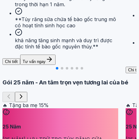
trong thời hạn 1 năm.
**Tủy răng sữa chứa tế bào gốc trung mô
có hoạt tính sinh học cao
khả năng tăng sinh mạnh và duy trì được
đặc tính tế bào gốc nguyên thủy.**
Chi tiết
Tư vấn ngay
Chi ti
Gói 25 năm
-
An tâm trọn vẹn tương lai của bé
🔥 Tặng ba mẹ
15
%
🔥 T
25
Năm
25
N