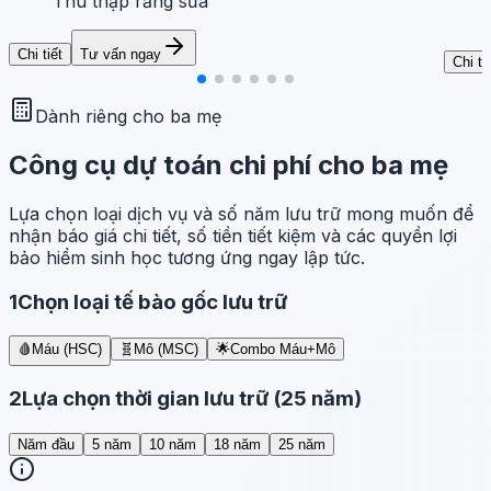
Thu thập răng sữa
Chi tiết
Tư vấn ngay
Chi ti
Dành riêng cho ba mẹ
Công cụ dự toán chi phí cho ba mẹ
Lựa chọn loại dịch vụ và số năm lưu trữ mong muốn để
nhận báo giá chi tiết, số tiền tiết kiệm và các quyền lợi
bảo hiểm sinh học tương ứng ngay lập tức.
1
Chọn loại tế bào gốc lưu trữ
🩸
Máu (HSC)
🧬
Mô (MSC)
🌟
Combo Máu+Mô
2
Lựa chọn thời gian lưu trữ (
25 năm
)
Năm đầu
5 năm
10 năm
18 năm
25 năm