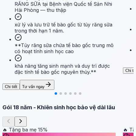
RĂNG SỮA tại Bệnh viện Quốc tế Sản Nhi
Hải Phòng — thu thập
xử lý và lưu trữ tế bào gốc từ tủy răng sữa
trong thời hạn 1 năm.
**Tủy răng sữa chứa tế bào gốc trung mô
có hoạt tính sinh học cao
khả năng tăng sinh mạnh và duy trì được
Chi ti
đặc tính tế bào gốc nguyên thủy.**
Chi tiết
Tư vấn ngay
Gói 18 năm
-
Khiên sinh học bảo vệ dài lâu
🔥 Tặng ba mẹ
15
%
🔥 T