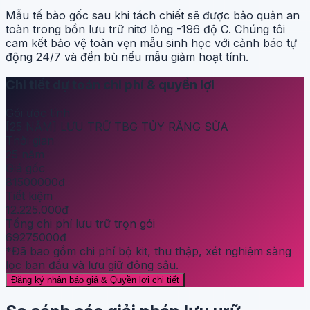
Mẫu tế bào gốc sau khi tách chiết sẽ được bảo quản an
toàn trong bồn lưu trữ nitơ lỏng -196 độ C. Chúng tôi
cam kết bảo vệ toàn vẹn mẫu sinh học với cảnh báo tự
động 24/7 và đền bù nếu mẫu giảm hoạt tính.
Chi tiết dự toán chi phí & quyền lợi
Gói ước tính
[25 NĂM] LƯU TRỮ TBG TỦY RĂNG SỮA
Thời gian
25 năm
Giá gốc
81500000đ
Tiết kiệm
12.225.000đ
Tổng chi phí lưu trữ trọn gói
69275000đ
*Đã bao gồm chi phí bộ kit, thu thập, xét nghiệm sàng
lọc ban đầu và lưu giữ đông sâu.
Đăng ký nhận báo giá & Quyền lợi chi tiết