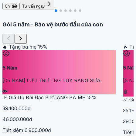
Chi tiết
Tư vấn ngay
Gói 5 năm
-
Bảo vệ bước đầu của con
🔥 Tặng ba mẹ
15
%
🔥 T
5
Năm
5
Nă
[05 NĂM] LƯU TRỮ TBG TỦY RĂNG SỮA
[5 N
🌟
🩸
🎉 Giá Ưu Đãi Đặc Biệt
TẶNG BA MẸ
15
%
🎉 Gi
39.100.000đ
35.19
46.000.000đ
39.10
Tiết kiệm
6.900.000đ
Tiết 