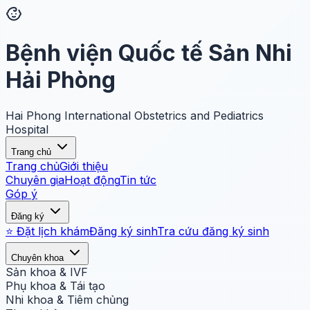
Bệnh viện Quốc tế Sản Nhi
Hải Phòng
Hai Phong International Obstetrics and Pediatrics
Hospital
Trang chủ
Trang chủ
Giới thiệu
Chuyên gia
Hoạt động
Tin tức
Góp ý
Đăng ký
⭐ Đặt lịch khám
Đăng ký sinh
Tra cứu đăng ký sinh
Chuyên khoa
Sản khoa & IVF
Phụ khoa & Tái tạo
Nhi khoa & Tiêm chủng