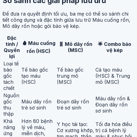
So sánh các giải pháp lưu urữ
Để đưa ra quyết định tối ưu, ba mẹ có thể so sánh chi
tiết công dụng và đặc tính giữa lưu trữ Máu cuống rốn,
Mô dây rốn hoặc gói bảo vệ kép.
Đặc
🩸 Máu cuống
tính /
🧬 Mô dây rốn
🌟 Combo bảo
Quyền
(MSC)
vệ kép
rốn (HSC)
lợi
Loại tế
bào
Tế bào gốc
Tế bào gốc
Cả tạo máu
gốc
tạo máu
trung mô
(HSC) & Trung
tách
(HSC)
(MSC)
mô (MSC)
chiết
Nguồn
Máu dây rốn &
gốc
Máu dây rốn
Đoạn dây rốn
Đoạn dây rốn
thu
trẻ sơ sinh
trẻ sơ sinh
sơ sinh
thập
Khả
Hơn 80 bệnh
Y học tái tạo:
Tối đa hóa điều
năng
lý về máu,
Cơ xương khớp,
trị cả bệnh lý
ứng
miễn dịch,
tim mạch, thần
máu & phục hồi