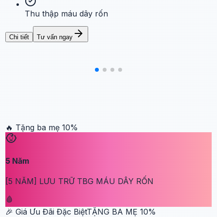
Thu thập máu dây rốn
Chi tiết
Tư vấn ngay
🔥 Tặng ba mẹ
10
%
5
Năm
[5 NĂM] LƯU TRỮ TBG MÁU DÂY RỐN
🩸
🎉 Giá Ưu Đãi Đặc Biệt
TẶNG BA MẸ
10
%