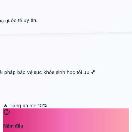
 quốc tế uy tín.
i pháp bảo vệ sức khỏe sinh học tối ưu 💕
🔥 Tặng ba mẹ
10
%
Năm đầu