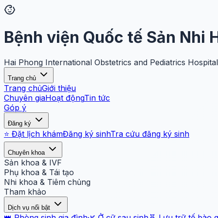
Bệnh viện Quốc tế Sản Nhi 
Hai Phong International Obstetrics and Pediatrics Hospital
Trang chủ
Trang chủ
Giới thiệu
Chuyên gia
Hoạt động
Tin tức
Góp ý
Đăng ký
⭐ Đặt lịch khám
Đăng ký sinh
Tra cứu đăng ký sinh
Chuyên khoa
Sản khoa & IVF
Phụ khoa & Tái tạo
Nhi khoa & Tiêm chủng
Tham khảo
Dịch vụ nổi bật
👑 Phòng sinh gia đình
🌿 Ở cữ sau sinh
🧬 Lưu trữ tế bào 