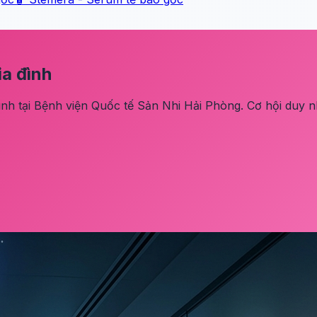
ia đình
nh tại Bệnh viện Quốc tế Sản Nhi Hải Phòng. Cơ hội duy nh