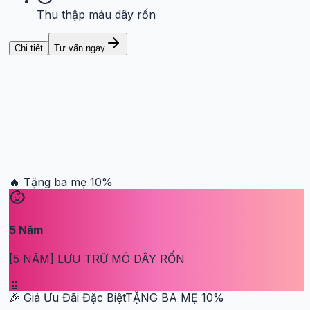
Thu thập máu dây rốn
Chi tiết
Tư vấn ngay
🔥 Tặng ba mẹ
10
%
5
Năm
[5 NĂM] LƯU TRỮ MÔ DÂY RỐN
🧬
🎉 Giá Ưu Đãi Đặc Biệt
TẶNG BA MẸ
10
%