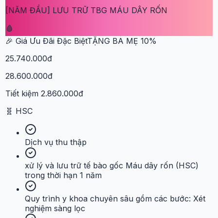
[NĂM ĐẦU] LƯU TRỮ TBG MÁU DÂY RỐN
🩸
🎉 Giá Ưu Đãi Đặc Biệt
TẶNG BA MẸ
10
%
25.740.000đ
28.600.000đ
Tiết kiệm
2.860.000đ
🧬
HSC
Dịch vụ thu thập
xử lý và lưu trữ tế bào gốc Máu dây rốn (HSC)
trong thời hạn 1 năm
Quy trình y khoa chuyên sâu gồm các bước: Xét
nghiệm sàng lọc