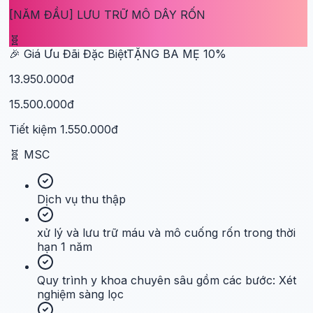
[NĂM ĐẦU] LƯU TRỮ MÔ DÂY RỐN
🧬
🎉 Giá Ưu Đãi Đặc Biệt
TẶNG BA MẸ
10
%
13.950.000đ
15.500.000đ
Tiết kiệm
1.550.000đ
🧬
MSC
Dịch vụ thu thập
xử lý và lưu trữ máu và mô cuống rốn trong thời
hạn 1 năm
Quy trình y khoa chuyên sâu gồm các bước: Xét
nghiệm sàng lọc