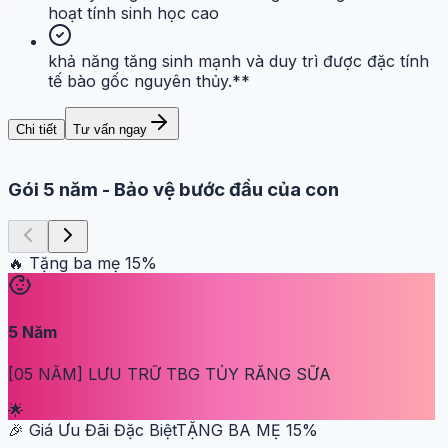
hoạt tính sinh học cao
khả năng tăng sinh mạnh và duy trì được đặc tính
tế bào gốc nguyên thủy.**
Chi tiết
Tư vấn ngay
Gói 5 năm
-
Bảo vệ bước đầu của con
🔥 Tặng ba mẹ
15
%
5
Năm
[05 NĂM] LƯU TRỮ TBG TỦY RĂNG SỮA
🌟
🎉 Giá Ưu Đãi Đặc Biệt
TẶNG BA MẸ
15
%