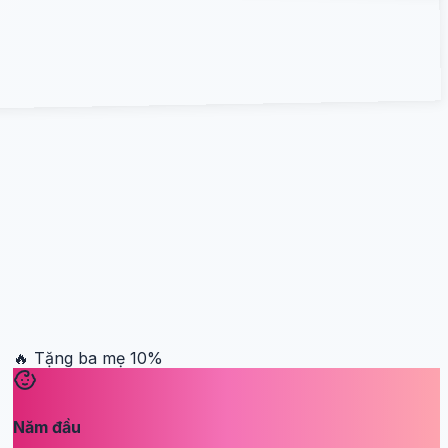
🔥 Tặng ba mẹ
10
%
Năm đầu