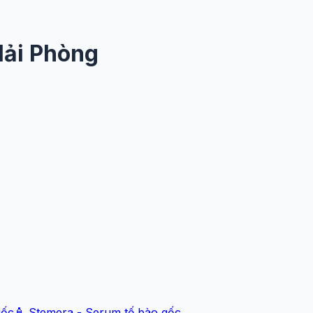
Hải Phòng
gốc
🧴 Stemera - Serum tế bào gốc