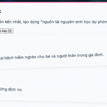
c
ên tiến nhất, tạo dựng "nguồn tài nguyên sinh học dự phòn
ệ kép
(
3
)
oại bệnh hiểm nghèo cho bé và người thân trong gia đình.
từng dịch vụ.