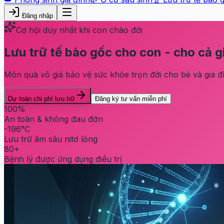
Đăng nhập
Cơ hội duy nhất khi con chào đời
Lưu trữ tế bào gốc cho con - cho cả g
Món quà vô giá bảo vệ sức khỏe trọn đời cho bé và gia đì
Dự toán chi phí lưu trữ
Đăng ký tư vấn miễn phí
100%
An toàn & không đau đớn
-196°C
Lưu trữ âm sâu nitơ lỏng
80+
Bệnh lý được ứng dụng điều trị