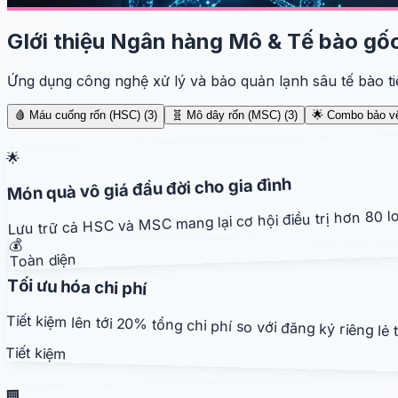
GIới thiệu Ngân hàng Mô & Tế bào gố
Ứng dụng công nghệ xử lý và bảo quản lạnh sâu tế bào ti
🩸 Máu cuống rốn (HSC)
(
3
)
🧬 Mô dây rốn (MSC)
(
3
)
🌟 Combo bảo v
🌟
Món quà vô giá đầu đời cho gia đình
Lưu trữ cả HSC và MSC mang lại cơ hội điều trị hơn 80 l
💰
Toàn diện
Tối ưu hóa chi phí
Tiết kiệm lên tới 20% tổng chi phí so với đăng ký riêng lẻ 
Tiết kiệm
🏢