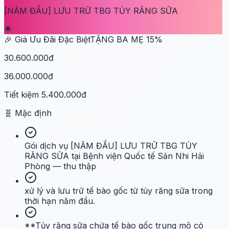
[NĂM ĐẦU] LƯU TRỮ TBG TỦY RĂNG SỮA
🌟
🎉 Giá Ưu Đãi Đặc Biệt
TẶNG BA MẸ
15
%
30.600.000đ
36.000.000đ
Tiết kiệm
5.400.000đ
🧬
Mặc định
Gói dịch vụ [NĂM ĐẦU] LƯU TRỮ TBG TỦY
RĂNG SỮA tại Bệnh viện Quốc tế Sản Nhi Hải
Phòng — thu thập
xử lý và lưu trữ tế bào gốc từ tủy răng sữa trong
thời hạn năm đầu.
**Tủy răng sữa chứa tế bào gốc trung mô có