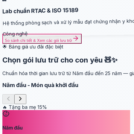
Lab chuẩn RTAC & ISO 15189
Hệ thống phòng sạch và xử lý mẫu đạt chứng nhận y khoa
Công nghệ
So sánh chi tiết & Xem các gói lưu trữ
🌟 Bảng giá ưu đãi đặc biệt
Chọn gói lưu trữ cho con yêu 🧸✨
Chuẩn hóa thời gian lưu trữ từ Năm đầu đến 25 năm — giả
Năm đầu
-
Món quà khởi đầu
🔥 Tặng ba mẹ
15
%
Năm đầu