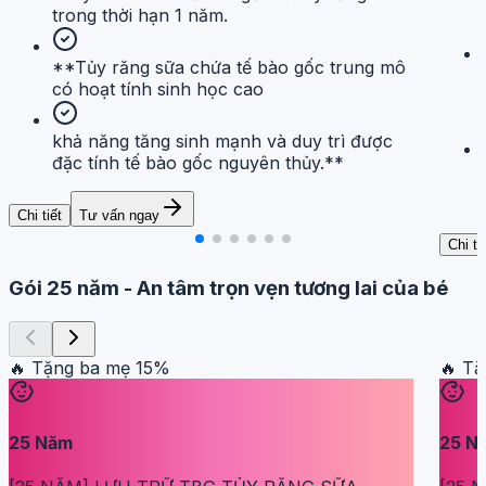
trong thời hạn 1 năm.
**Tủy răng sữa chứa tế bào gốc trung mô
có hoạt tính sinh học cao
khả năng tăng sinh mạnh và duy trì được
đặc tính tế bào gốc nguyên thủy.**
Chi tiết
Tư vấn ngay
Chi ti
Gói 25 năm
-
An tâm trọn vẹn tương lai của bé
🔥 Tặng ba mẹ
15
%
🔥 T
25
Năm
25
N