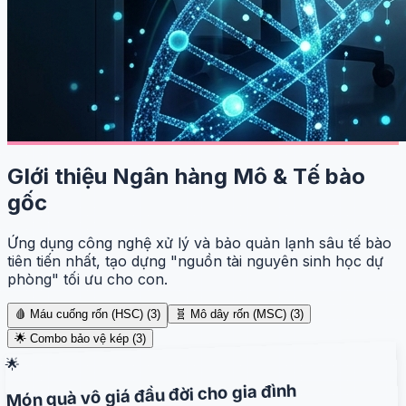
GIới thiệu Ngân hàng Mô & Tế bào
gốc
Ứng dụng công nghệ xử lý và bảo quản lạnh sâu tế bào
tiên tiến nhất, tạo dựng "nguồn tài nguyên sinh học dự
phòng" tối ưu cho con.
🩸 Máu cuống rốn (HSC)
(
3
)
🧬 Mô dây rốn (MSC)
(
3
)
🌟 Combo bảo vệ kép
(
3
)
🌟
Món quà vô giá đầu đời cho gia đình