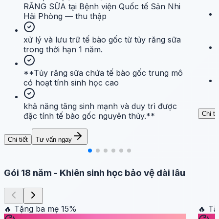
RĂNG SỮA tại Bệnh viện Quốc tế Sản Nhi
Hải Phòng — thu thập
xử lý và lưu trữ tế bào gốc từ tủy răng sữa
trong thời hạn 1 năm.
**Tủy răng sữa chứa tế bào gốc trung mô
có hoạt tính sinh học cao
khả năng tăng sinh mạnh và duy trì được
Chi ti
đặc tính tế bào gốc nguyên thủy.**
Chi tiết
Tư vấn ngay
Gói 18 năm
-
Khiên sinh học bảo vệ dài lâu
🔥 Tặng ba mẹ
15
%
🔥 T