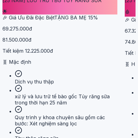
[25 NĂM] LƯU TRỮ TBG TỦY RĂNG SỮA
[25 
🌟
🩸
🎉 Giá Ưu Đãi Đặc Biệt
TẶNG BA MẸ
15
%
🎉 Gi
69.275.000đ
67.32
81.500.000đ
74.8
Tiết kiệm
12.225.000đ
Tiết 
🧬
Mặc định
🧬
H
Dịch vụ thu thập
xử lý và lưu trữ tế bào gốc Tủy răng sữa
trong thời hạn 25 năm
Quy trình y khoa chuyên sâu gồm các
bước: Xét nghiệm sàng lọc