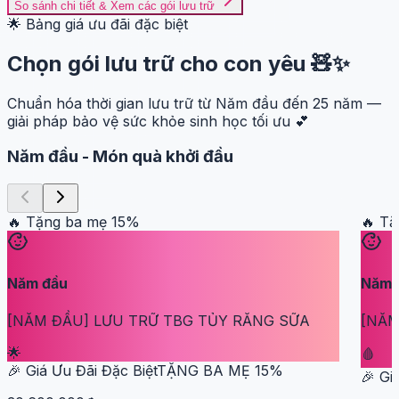
So sánh chi tiết & Xem các gói lưu trữ
🌟 Bảng giá ưu đãi đặc biệt
Chọn gói lưu trữ cho con yêu 🧸✨
Chuẩn hóa thời gian lưu trữ từ Năm đầu đến 25 năm —
giải pháp bảo vệ sức khỏe sinh học tối ưu 💕
Năm đầu
-
Món quà khởi đầu
🔥 Tặng ba mẹ
15
%
🔥 T
Năm đầu
Năm 
[NĂM ĐẦU] LƯU TRỮ TBG TỦY RĂNG SỮA
[NĂM
🌟
🩸
🎉 Giá Ưu Đãi Đặc Biệt
TẶNG BA MẸ
15
%
🎉 Gi