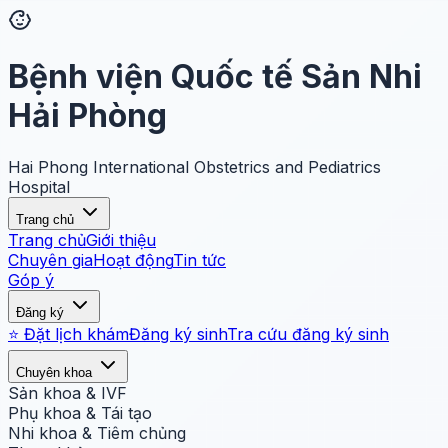
Bệnh viện Quốc tế Sản Nhi
Hải Phòng
Hai Phong International Obstetrics and Pediatrics
Hospital
Trang chủ
Trang chủ
Giới thiệu
Chuyên gia
Hoạt động
Tin tức
Góp ý
Đăng ký
⭐ Đặt lịch khám
Đăng ký sinh
Tra cứu đăng ký sinh
Chuyên khoa
Sản khoa & IVF
Phụ khoa & Tái tạo
Nhi khoa & Tiêm chủng