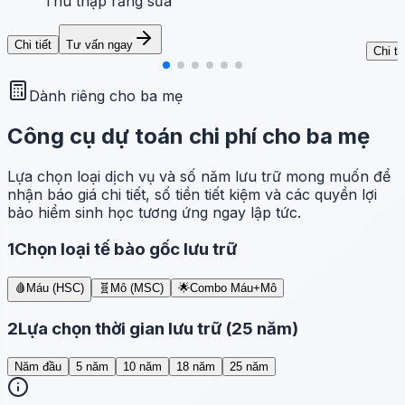
Thu thập răng sữa
Chi tiết
Tư vấn ngay
Chi ti
Dành riêng cho ba mẹ
Công cụ dự toán chi phí cho ba mẹ
Lựa chọn loại dịch vụ và số năm lưu trữ mong muốn để
nhận báo giá chi tiết, số tiền tiết kiệm và các quyền lợi
bảo hiểm sinh học tương ứng ngay lập tức.
1
Chọn loại tế bào gốc lưu trữ
🩸
Máu (HSC)
🧬
Mô (MSC)
🌟
Combo Máu+Mô
2
Lựa chọn thời gian lưu trữ (
25 năm
)
Năm đầu
5 năm
10 năm
18 năm
25 năm