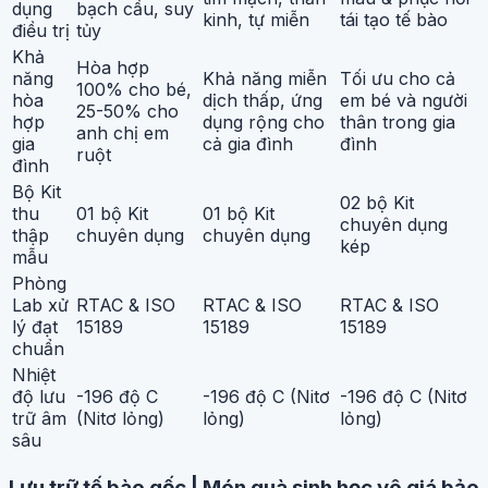
dụng
bạch cầu, suy
kinh, tự miễn
tái tạo tế bào
điều trị
tủy
Khả
Hòa hợp
năng
Khả năng miễn
Tối ưu cho cả
100% cho bé,
hòa
dịch thấp, ứng
em bé và người
25-50% cho
hợp
dụng rộng cho
thân trong gia
anh chị em
gia
cả gia đình
đình
ruột
đình
Bộ Kit
02 bộ Kit
thu
01 bộ Kit
01 bộ Kit
chuyên dụng
thập
chuyên dụng
chuyên dụng
kép
mẫu
Phòng
Lab xử
RTAC & ISO
RTAC & ISO
RTAC & ISO
lý đạt
15189
15189
15189
chuẩn
Nhiệt
độ lưu
-196 độ C
-196 độ C (Nitơ
-196 độ C (Nitơ
trữ âm
(Nitơ lỏng)
lỏng)
lỏng)
sâu
Lưu trữ tế bào gốc | Món quà sinh học vô giá bảo