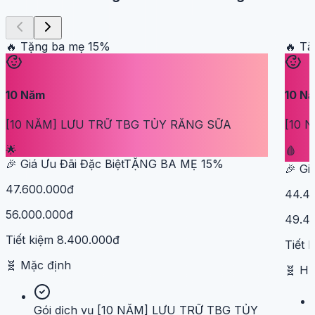
🔥 Tặng ba mẹ
15
%
🔥 T
10
Năm
10
N
[10 NĂM] LƯU TRỮ TBG TỦY RĂNG SỮA
[10 
🌟
🩸
🎉 Giá Ưu Đãi Đặc Biệt
TẶNG BA MẸ
15
%
🎉 Gi
47.600.000đ
44.4
56.000.000đ
49.4
Tiết kiệm
8.400.000đ
Tiết 
🧬
Mặc định
🧬
H
Gói dịch vụ [10 NĂM] LƯU TRỮ TBG TỦY