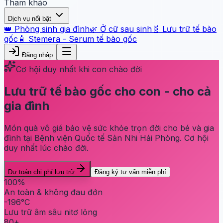
Tham khảo
Dịch vụ nổi bật
👑 Phòng sinh gia đình
🌿 Ở cữ sau sinh
🧬 Lưu trữ tế bào
gốc
🧴 Stemera - Serum tế bào gốc
Đăng nhập
Cơ hội duy nhất khi con chào đời
Lưu trữ tế bào gốc cho con - cho cả
gia đình
Món quà vô giá bảo vệ sức khỏe trọn đời cho bé và gia
đình tại Bệnh viện Quốc tế Sản Nhi Hải Phòng. Cơ hội
duy nhất lúc chào đời.
Dự toán chi phí lưu trữ
Đăng ký tư vấn miễn phí
100%
An toàn & không đau đớn
-196°C
Lưu trữ âm sâu nitơ lỏng
80+