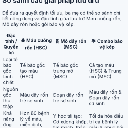
So sánh các giải pháp lưu urữ
Để đưa ra quyết định tối ưu, ba mẹ có thể so sánh chi
tiết công dụng và đặc tính giữa lưu trữ Máu cuống rốn,
Mô dây rốn hoặc gói bảo vệ kép.
Đặc
🩸 Máu cuống
tính /
🧬 Mô dây rốn
🌟 Combo bảo
Quyền
(MSC)
vệ kép
rốn (HSC)
lợi
Loại tế
bào
Tế bào gốc
Tế bào gốc
Cả tạo máu
gốc
tạo máu
trung mô
(HSC) & Trung
tách
(HSC)
(MSC)
mô (MSC)
chiết
Nguồn
Máu dây rốn &
gốc
Máu dây rốn
Đoạn dây rốn
Đoạn dây rốn
thu
trẻ sơ sinh
trẻ sơ sinh
sơ sinh
thập
Khả
Hơn 80 bệnh
Y học tái tạo:
Tối đa hóa điều
năng
lý về máu,
Cơ xương khớp,
trị cả bệnh lý
ứng
miễn dịch,
tim mạch, thần
máu & phục hồi