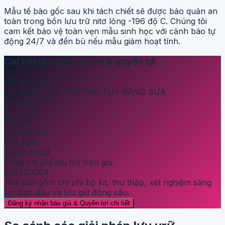
Mẫu tế bào gốc sau khi tách chiết sẽ được bảo quản an
toàn trong bồn lưu trữ nitơ lỏng -196 độ C. Chúng tôi
cam kết bảo vệ toàn vẹn mẫu sinh học với cảnh báo tự
động 24/7 và đền bù nếu mẫu giảm hoạt tính.
Chi tiết dự toán chi phí & quyền lợi
Gói ước tính
[25 NĂM] LƯU TRỮ TBG TỦY RĂNG SỮA
Thời gian
25 năm
Giá gốc
81500000đ
Tiết kiệm
12.225.000đ
Tổng chi phí lưu trữ trọn gói
69275000đ
*Đã bao gồm chi phí bộ kit, thu thập, xét nghiệm sàng
lọc ban đầu và lưu giữ đông sâu.
Đăng ký nhận báo giá & Quyền lợi chi tiết