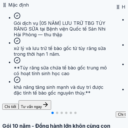
🧬
Mặc định
🧬
H
Gói dịch vụ [05 NĂM] LƯU TRỮ TBG TỦY
RĂNG SỮA tại Bệnh viện Quốc tế Sản Nhi
Hải Phòng — thu thập
xử lý và lưu trữ tế bào gốc từ tủy răng sữa
trong thời hạn 1 năm.
**Tủy răng sữa chứa tế bào gốc trung mô
có hoạt tính sinh học cao
khả năng tăng sinh mạnh và duy trì được
đặc tính tế bào gốc nguyên thủy.**
Chi tiết
Tư vấn ngay
Chi ti
Gói 10 năm
-
Đồng hành lớn khôn cùng con