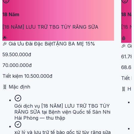
18
Năm
18
N
[18 NĂM] LƯU TRỮ TBG TỦY RĂNG SỮA
[18 
🌟
🩸
🎉 Giá Ưu Đãi Đặc Biệt
TẶNG BA MẸ
15
%
🎉 Gi
59.500.000đ
61.78
70.000.000đ
68.6
Tiết kiệm
10.500.000đ
Tiết 
🧬
Mặc định
🧬
H
Gói dịch vụ [18 NĂM] LƯU TRỮ TBG TỦY
RĂNG SỮA tại Bệnh viện Quốc tế Sản Nhi
Hải Phòng — thu thập
xử lý và lưu trữ tế bào gốc từ tủy răng sữa