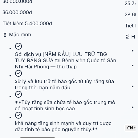
30.600.000đ
25.7
36.000.000đ
28.6
Tiết kiệm
5.400.000đ
Tiết 
🧬
Mặc định
🧬
H
Gói dịch vụ [NĂM ĐẦU] LƯU TRỮ TBG
TỦY RĂNG SỮA tại Bệnh viện Quốc tế Sản
Nhi Hải Phòng — thu thập
xử lý và lưu trữ tế bào gốc từ tủy răng sữa
trong thời hạn năm đầu.
**Tủy răng sữa chứa tế bào gốc trung mô
có hoạt tính sinh học cao
khả năng tăng sinh mạnh và duy trì được
Chi ti
đặc tính tế bào gốc nguyên thủy.**