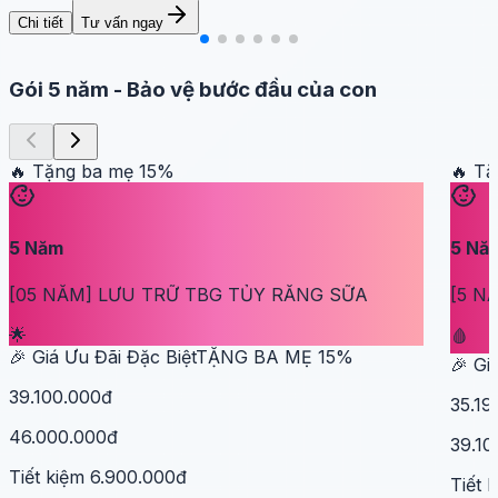
Chi tiết
Tư vấn ngay
Gói 5 năm
-
Bảo vệ bước đầu của con
🔥 Tặng ba mẹ
15
%
🔥 T
5
Năm
5
Nă
[05 NĂM] LƯU TRỮ TBG TỦY RĂNG SỮA
[5 N
🌟
🩸
🎉 Giá Ưu Đãi Đặc Biệt
TẶNG BA MẸ
15
%
🎉 Gi
39.100.000đ
35.19
46.000.000đ
39.10
Tiết kiệm
6.900.000đ
Tiết 