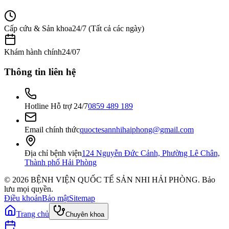
Cấp cứu & Sản khoa
24/7 (Tất cả các ngày)
Khám hành chính
24/07
Thông tin liên hệ
Hotline Hỗ trợ 24/7
0859 489 189
Email chính thức
quoctesannhihaiphong@gmail.com
Địa chỉ bệnh viện
124 Nguyễn Đức Cảnh, Phường Lê Chân,
Thành phố Hải Phòng
©
2026
BỆNH VIỆN QUỐC TẾ SẢN NHI HẢI PHÒNG
. Bảo
lưu mọi quyền.
Điều khoản
Bảo mật
Sitemap
Trang chủ
Chuyên khoa