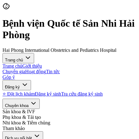
Bệnh viện Quốc tế Sản Nhi Hải
Phòng
Hai Phong International Obstetrics and Pediatrics Hospital
Trang chủ
Trang chủ
Giới thiệu
Chuyên gia
Hoạt động
Tin tức
Góp ý
Đăng ký
⭐ Đặt lịch khám
Đăng ký sinh
Tra cứu đăng ký sinh
Chuyên khoa
Sản khoa & IVF
Phụ khoa & Tái tạo
Nhi khoa & Tiêm chủng
Tham khảo
Dịch vụ nổi bật