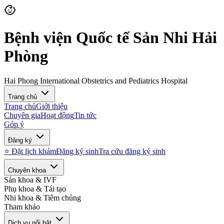
Bệnh viện Quốc tế Sản Nhi Hải
Phòng
Hai Phong International Obstetrics and Pediatrics Hospital
Trang chủ
Trang chủ
Giới thiệu
Chuyên gia
Hoạt động
Tin tức
Góp ý
Đăng ký
⭐ Đặt lịch khám
Đăng ký sinh
Tra cứu đăng ký sinh
Chuyên khoa
Sản khoa & IVF
Phụ khoa & Tái tạo
Nhi khoa & Tiêm chủng
Tham khảo
Dịch vụ nổi bật