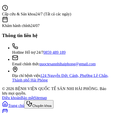
Cấp cứu & Sản khoa
24/7 (Tất cả các ngày)
Khám hành chính
24/07
Thông tin liên hệ
Hotline Hỗ trợ 24/7
0859 489 189
Email chính thức
quoctesannhihaiphong@gmail.com
Địa chỉ bệnh viện
124 Nguyễn Đức Cảnh, Phường Lê Chân,
Thành phố Hải Phòng
©
2026
BỆNH VIỆN QUỐC TẾ SẢN NHI HẢI PHÒNG
. Bảo
lưu mọi quyền.
Điều khoản
Bảo mật
Sitemap
Trang chủ
Chuyên khoa