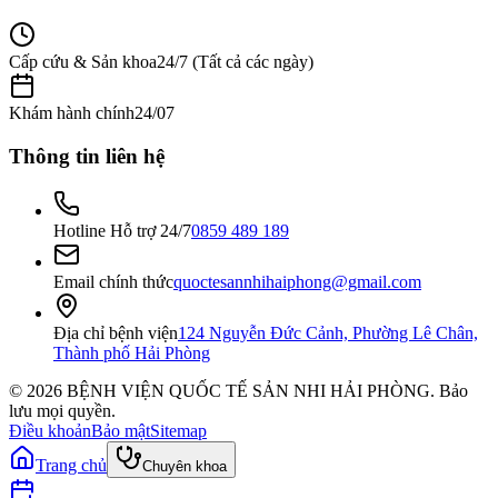
Cấp cứu & Sản khoa
24/7 (Tất cả các ngày)
Khám hành chính
24/07
Thông tin liên hệ
Hotline Hỗ trợ 24/7
0859 489 189
Email chính thức
quoctesannhihaiphong@gmail.com
Địa chỉ bệnh viện
124 Nguyễn Đức Cảnh, Phường Lê Chân,
Thành phố Hải Phòng
©
2026
BỆNH VIỆN QUỐC TẾ SẢN NHI HẢI PHÒNG
. Bảo
lưu mọi quyền.
Điều khoản
Bảo mật
Sitemap
Trang chủ
Chuyên khoa