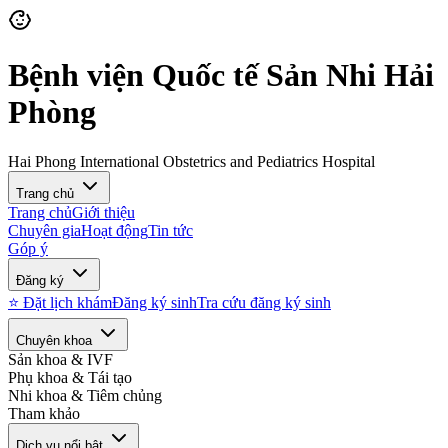
Bệnh viện Quốc tế Sản Nhi Hải
Phòng
Hai Phong International Obstetrics and Pediatrics Hospital
Trang chủ
Trang chủ
Giới thiệu
Chuyên gia
Hoạt động
Tin tức
Góp ý
Đăng ký
⭐ Đặt lịch khám
Đăng ký sinh
Tra cứu đăng ký sinh
Chuyên khoa
Sản khoa & IVF
Phụ khoa & Tái tạo
Nhi khoa & Tiêm chủng
Tham khảo
Dịch vụ nổi bật