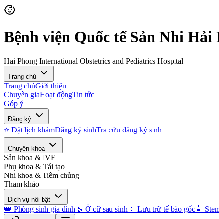
Bệnh viện Quốc tế Sản Nhi Hải
Hai Phong International Obstetrics and Pediatrics Hospital
Trang chủ
Trang chủ
Giới thiệu
Chuyên gia
Hoạt động
Tin tức
Góp ý
Đăng ký
⭐ Đặt lịch khám
Đăng ký sinh
Tra cứu đăng ký sinh
Chuyên khoa
Sản khoa & IVF
Phụ khoa & Tái tạo
Nhi khoa & Tiêm chủng
Tham khảo
Dịch vụ nổi bật
👑 Phòng sinh gia đình
🌿 Ở cữ sau sinh
🧬 Lưu trữ tế bào gốc
🧴 Stem