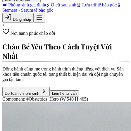
👑 Phòng sinh gia đình
🌿 Ở cữ sau sinh
🧬 Lưu trữ tế bào gốc
🧴
Stemera - Serum tế bào gốc
Đăng nhập
+
Nơi hạnh phúc chào đời
Chào Bé Yêu Theo Cách Tuyệt Vời
Nhất
Đồng hành cùng mẹ trong hành trình thiêng liêng với dịch vụ Sản
khoa tiêu chuẩn quốc tế, trang thiết bị hiện đại và đội ngũ chuyên
gia tận tâm.
Dự toán chi phí sinh
Liên hệ tư vấn
Component: #Obstetrics_Hero (W:540 H:405)