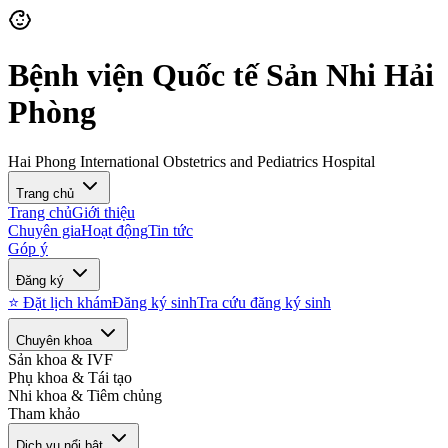
Bệnh viện Quốc tế Sản Nhi Hải
Phòng
Hai Phong International Obstetrics and Pediatrics Hospital
Trang chủ
Trang chủ
Giới thiệu
Chuyên gia
Hoạt động
Tin tức
Góp ý
Đăng ký
⭐ Đặt lịch khám
Đăng ký sinh
Tra cứu đăng ký sinh
Chuyên khoa
Sản khoa & IVF
Phụ khoa & Tái tạo
Nhi khoa & Tiêm chủng
Tham khảo
Dịch vụ nổi bật