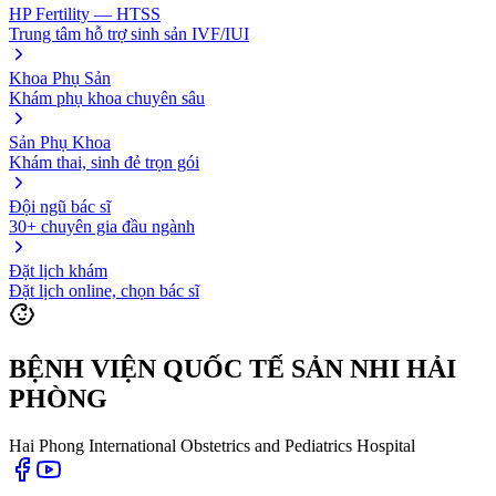
HP Fertility — HTSS
Trung tâm hỗ trợ sinh sản IVF/IUI
Khoa Phụ Sản
Khám phụ khoa chuyên sâu
Sản Phụ Khoa
Khám thai, sinh đẻ trọn gói
Đội ngũ bác sĩ
30+ chuyên gia đầu ngành
Đặt lịch khám
Đặt lịch online, chọn bác sĩ
BỆNH VIỆN QUỐC TẾ SẢN NHI HẢI
PHÒNG
Hai Phong International Obstetrics and Pediatrics Hospital