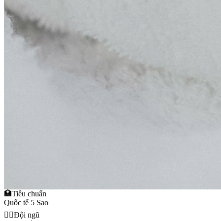
🏥
Tiêu chuẩn
Quốc tế 5 Sao
👩‍⚕️
Đội ngũ