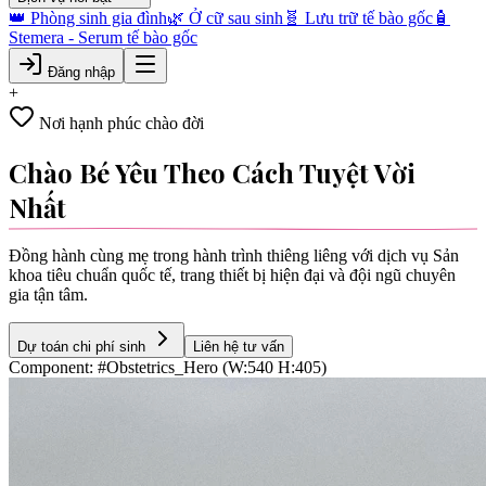
👑 Phòng sinh gia đình
🌿 Ở cữ sau sinh
🧬 Lưu trữ tế bào gốc
🧴
Stemera - Serum tế bào gốc
Đăng nhập
+
Nơi hạnh phúc chào đời
Chào Bé Yêu Theo Cách Tuyệt Vời
Nhất
Đồng hành cùng mẹ trong hành trình thiêng liêng với dịch vụ Sản
khoa tiêu chuẩn quốc tế, trang thiết bị hiện đại và đội ngũ chuyên
gia tận tâm.
Dự toán chi phí sinh
Liên hệ tư vấn
Component: #Obstetrics_Hero (W:540 H:405)