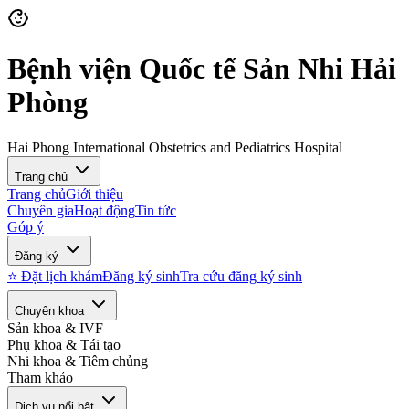
Bệnh viện Quốc tế Sản Nhi Hải
Phòng
Hai Phong International Obstetrics and Pediatrics Hospital
Trang chủ
Trang chủ
Giới thiệu
Chuyên gia
Hoạt động
Tin tức
Góp ý
Đăng ký
⭐ Đặt lịch khám
Đăng ký sinh
Tra cứu đăng ký sinh
Chuyên khoa
Sản khoa & IVF
Phụ khoa & Tái tạo
Nhi khoa & Tiêm chủng
Tham khảo
Dịch vụ nổi bật