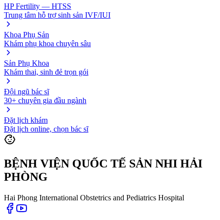
HP Fertility — HTSS
Trung tâm hỗ trợ sinh sản IVF/IUI
Khoa Phụ Sản
Khám phụ khoa chuyên sâu
Sản Phụ Khoa
Khám thai, sinh đẻ trọn gói
Đội ngũ bác sĩ
30+ chuyên gia đầu ngành
Đặt lịch khám
Đặt lịch online, chọn bác sĩ
BỆNH VIỆN QUỐC TẾ SẢN NHI HẢI
PHÒNG
Hai Phong International Obstetrics and Pediatrics Hospital