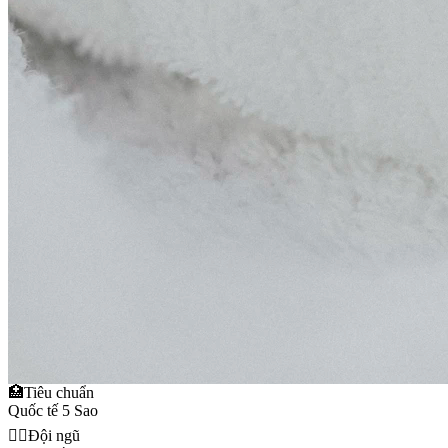
🏥
Tiêu chuẩn
Quốc tế 5 Sao
👩‍⚕️
Đội ngũ