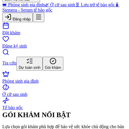
👑 Phòng sinh gia đình
🌿 Ở cữ sau sinh
🧬 Lưu trữ tế bào gốc
🧴
Stemera - Serum tế bào gốc
Đăng nhập
Đặt khám
Đăng ký sinh
Tra cứu
Dự toán sinh
Gói khám
Phòng sinh gia đình
Ở cữ sau sinh
Tế bào gốc
GÓI KHÁM NỔI BẬT
Lựa chọn gói khám phù hợp để bảo vệ sức khỏe chủ động cho bản