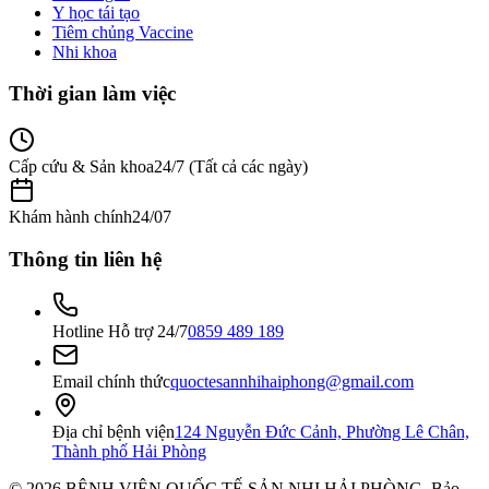
Y học tái tạo
Tiêm chủng Vaccine
Nhi khoa
Thời gian làm việc
Cấp cứu & Sản khoa
24/7 (Tất cả các ngày)
Khám hành chính
24/07
Thông tin liên hệ
Hotline Hỗ trợ 24/7
0859 489 189
Email chính thức
quoctesannhihaiphong@gmail.com
Địa chỉ bệnh viện
124 Nguyễn Đức Cảnh, Phường Lê Chân,
Thành phố Hải Phòng
©
2026
BỆNH VIỆN QUỐC TẾ SẢN NHI HẢI PHÒNG
. Bảo