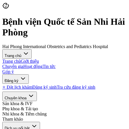
Bệnh viện Quốc tế Sản Nhi Hải
Phòng
Hai Phong International Obstetrics and Pediatrics Hospital
Trang chủ
Trang chủ
Giới thiệu
Chuyên gia
Hoạt động
Tin tức
Góp ý
Đăng ký
⭐ Đặt lịch khám
Đăng ký sinh
Tra cứu đăng ký sinh
Chuyên khoa
Sản khoa & IVF
Phụ khoa & Tái tạo
Nhi khoa & Tiêm chủng
Tham khảo
Dịch vụ nổi bật